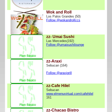
Wok and Roll
Los Palos Grandes (50)
Follow @wokandrollccs
zz- Umai Sushi
Las Mercedes(192)
Follow @umaisushilounge
zz-Araxi
Sebucan (164)
Follow @araxigrill
zz-Cafe Hilel
Sebucan
www.elmenuvirtual.com/cafehilel
161
zz-Chacao Bistro