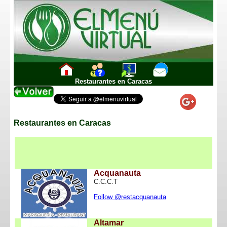
_--_
_--_
_--_
Restaurantes en Caracas
Restaurantes en Caracas
Acquanauta
C.C.C.T
Follow @restacquanauta
Altamar