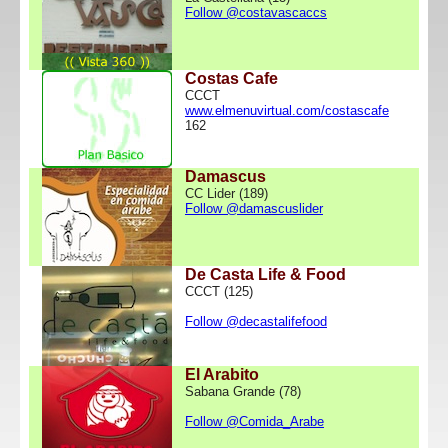
Follow @costavascaccs
Costas Cafe
CCCT
www.elmenuvirtual.com/costascafe
162
Damascus
CC Lider (189)
Follow @damascuslider
De Casta Life & Food
CCCT (125)
Follow @decastalifefood
El Arabito
Sabana Grande (78)
Follow @Comida_Arabe