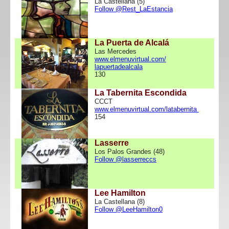
La Castellana (5)
Follow @Rest_LaEstancia
La Puerta de Alcalá
Las Mercedes
www.elmenuvirtual.com/
lapuertadealcala
130
La Tabernita Escondida
CCCT
www.elmenuvirtual.com/latabernita
154
Lasserre
Los Palos Grandes (48)
Follow @lasserreccs
Lee Hamilton
La Castellana (8)
Follow @LeeHamilton0