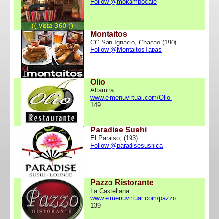
Follow @mokambocafe
Montaitos
CC San Ignacio, Chacao (190)
Follow @MontaitosTapas
Olio
Altamira
www.elmenuvirtual.com/Olio
149
Paradise Sushi
El Paraiso, (193)
Follow @paradisesushica
Pazzo Ristorante
La Castellana
www.elmenuvirtual.com/pazzo
139