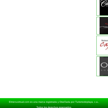
Elmenuvirtual.com es una marca registrada y Diseñada por Turismodeplaya, c.a.,
Todos los derechos reservados.