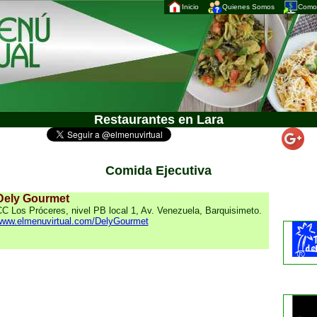
Inicio
Quienes Somos
Como 
Restaurantes en Lara
Comida Ejecutiva
Dely Gourmet
C Los Próceres, nivel PB local 1, Av. Venezuela, Barquisimeto.
www.elmenuvirtual.com/DelyGourmet